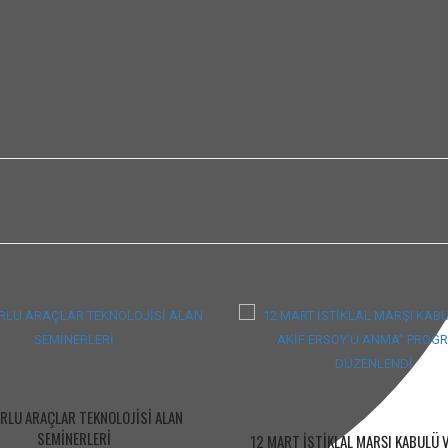
LU ARAÇLAR TEKNOLOJİSİ ALAN
SEMİNERLERİ
12 MART İSTİKLAL MARŞI KABULÜ V