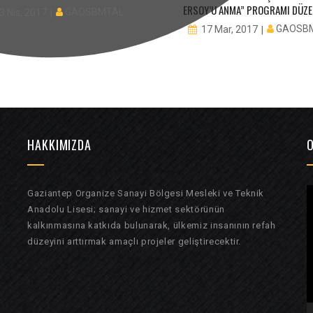
ERSOY’U ANMA” PROGRAMI DÜZE
GAOSBMTAL
3 Nis, 2017
GAOSB
17 Mar, 2017
HAKKIMIZDA
O
bed.
V
Gaziantep Organize Sanayi Bölgesi Mesleki ve Teknik
Anadolu Lisesi; sanayi ve hizmet sektörünün
o
kalkınmasına katkıda bulunarak, ülkemiz insanının refah
düzeyini arttırmak amaçlı projeler geliştirecektir.