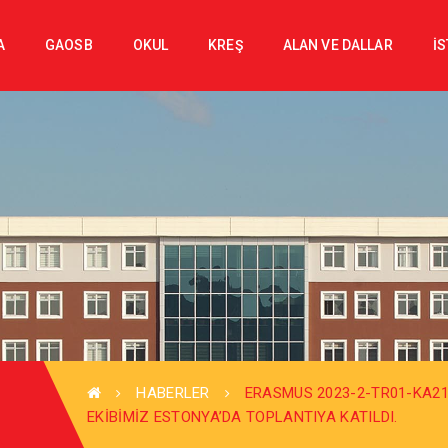
A
GAOSB
OKUL
KREŞ
ALAN VE DALLAR
İ
HABERLER
ERASMUS 2023-2-TR01-KA2
EKIBIMIZ ESTONYA’DA TOPLANTIYA KATILDI.