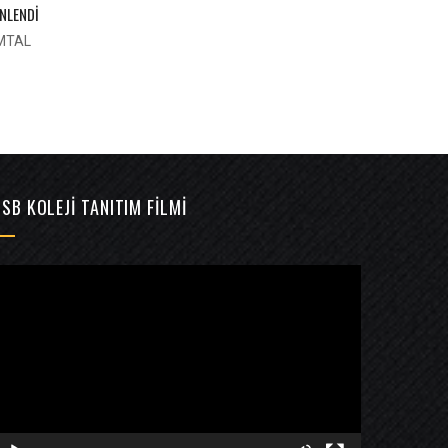
NLENDİ
MTAL
SB KOLEJI TANITIM FILMI
ideo
ynatıcı