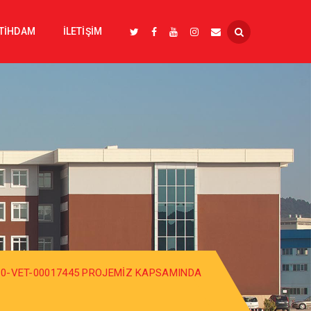
STİHDAM
İLETİŞİM
10-VET-00017445 PROJEMIZ KAPSAMINDA