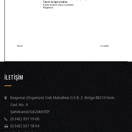
İLETİŞİM
Başpınar (Organize) Osb Mahallesi O.S.B. 2. Bölge 83213 Nolu
Cad. No: 4
Şehitkamil/GAZIANTEP
(0.342) 337 19 00
(0.342) 337 18 34