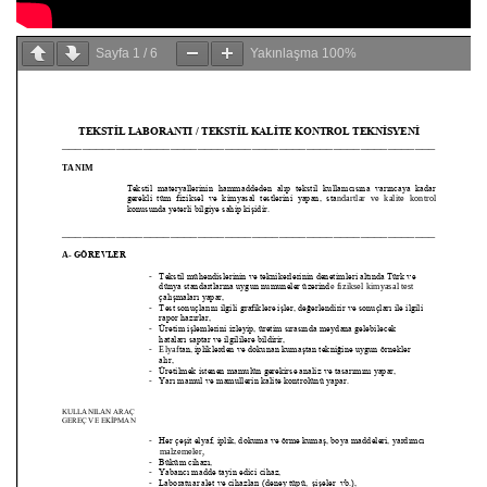
Sayfa
1
/
6
Yakınlaşma
100%