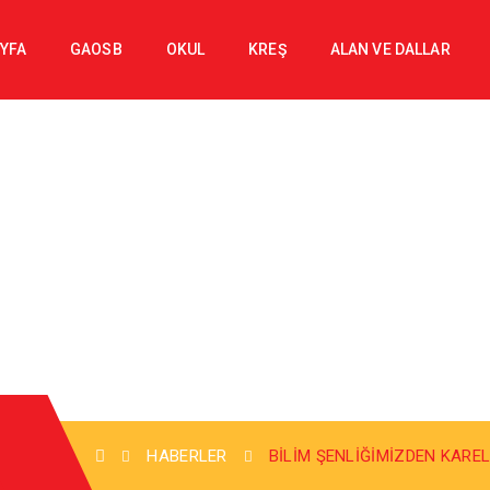
YFA
GAOSB
OKUL
KREŞ
ALAN VE DALLAR
HABERLER
BILIM ŞENLIĞIMIZDEN KARE