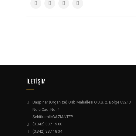
İLETİŞİM
Başpınar (Organize) Osb Mahallesi O.S.B. 2. Bölge 83213
Nolu Cad. No: 4
Şehitkamil/GAZIANTEP
(0.342) 337 19 00
(0.342) 337 18 34