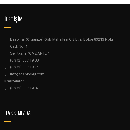
İLETİŞİM
Başpınar (Organize) Osb Mahallesi O.S.B. 2. Bölge 83213 Nolu
Cad. No: 4
Şehitkamil/GAZIANTEP
(0.342) 337 19 00
(0.342) 337 18 34
info@osbkoleji.com
Kreş telefon :
(0.342) 337 19 02
HAKKIMIZDA