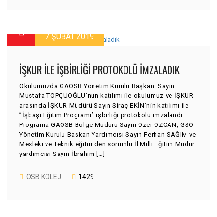
7 ŞUBAT 2019
İŞKUR ILE IŞBIRLIĞI PROTOKOLÜ IMZALADIK
Okulumuzda GAOSB Yönetim Kurulu Başkanı Sayın
Mustafa TOPÇUOĞLU’nun katılımı ile okulumuz ve İŞKUR
arasında İŞKUR Müdürü Sayın Siraç EKİN’nin katılımı ile
”İşbaşı Eğitim Programı” işbirliği protokolü imzalandı.
Programa GAOSB Bölge Müdürü Sayın Özer ÖZCAN, GSO
Yönetim Kurulu Başkan Yardımcısı Sayın Ferhan SAĞIM ve
Mesleki ve Teknik eğitimden sorumlu İl Milli Eğitim Müdür
yardımcısı Sayın İbrahim […]
OSB KOLEJI
1429