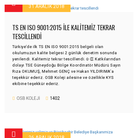
31 ARALIK 2018
TS EN ISO 9001:2015 ILE KALITEMIZ TEKRAR
TESCILLENDI
Türkiye’de ilk TS EN ISO 9001:2015 belgeli olan
okulumuzun kalite belgesi 2 günlük denetim sonunda
yenilendi. Kalitemiz tekrar tescillendi.☺👏 Katkılarından
dolayı TSE Güneydoğu Bölge Koordinatör Müdürü Sayın
Rıza OKUMUŞ, Mehmet GENÇ ve Hakan YILDIRIMA’a
teşekkür ederiz. OSB Koleji ailesine ve özellikle KYS
ekibine teşekkür ederiz.
OSB KOLEJI
1402
26 ARALIK 2018