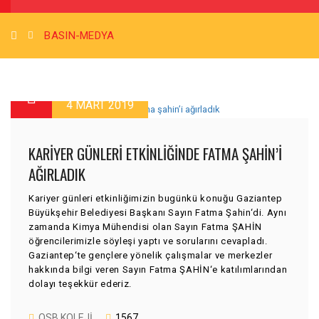
BASIN-MEDYA
4 MART 2019
KARIYER GÜNLERI ETKINLIĞINDE FATMA ŞAHIN’I
AĞIRLADIK
Kariyer günleri etkinliğimizin bugünkü konuğu Gaziantep
Büyükşehir Belediyesi Başkanı Sayın Fatma Şahin‘di. Aynı
zamanda Kimya Mühendisi olan Sayın Fatma ŞAHİN
öğrencilerimizle söyleşi yaptı ve sorularını cevapladı.
Gaziantep‘te gençlere yönelik çalışmalar ve merkezler
hakkında bilgi veren Sayın Fatma ŞAHİN‘e katılımlarından
dolayı teşekkür ederiz.
OSB KOLEJI
1567