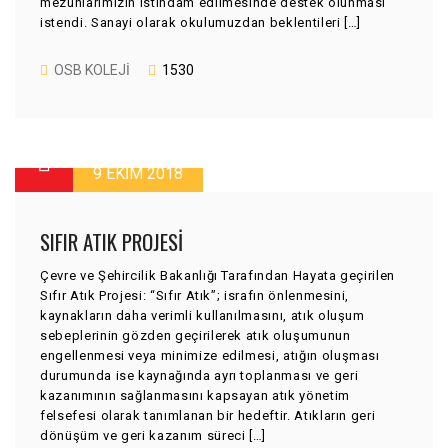
mezunlarımızın istihdam edilmesinde destek olunması
istendi. Sanayi olarak okulumuzdan beklentileri […]
OSB KOLEJI
1530
9 EKIM 2018
SIFIR ATIK PROJESİ
Çevre ve Şehircilik Bakanlığı Tarafından Hayata geçirilen
Sıfır Atık Projesi: “Sıfır Atık”; israfın önlenmesini,
kaynakların daha verimli kullanılmasını, atık oluşum
sebeplerinin gözden geçirilerek atık oluşumunun
engellenmesi veya minimize edilmesi, atığın oluşması
durumunda ise kaynağında ayrı toplanması ve geri
kazanımının sağlanmasını kapsayan atık yönetim
felsefesi olarak tanımlanan bir hedeftir. Atıkların geri
dönüşüm ve geri kazanım süreci […]