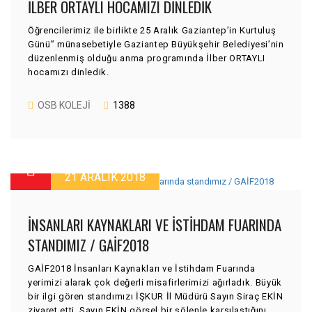
İLBER ORTAYLI HOCAMIZI DINLEDIK
Öğrencilerimiz ile birlikte 25 Aralık Gaziantep’in Kurtuluş
Günü” münasebetiyle Gaziantep Büyükşehir Belediyesi’nin
düzenlenmiş olduğu anma programında İlber ORTAYLI
hocamızı dinledik.
OSB KOLEJI
1388
21 ARALIK 2018
İNSANLARI KAYNAKLARI VE İSTIHDAM FUARINDA
STANDIMIZ / GAİF2018
GAİF2018 İnsanları Kaynakları ve İstihdam Fuarında
yerimizi alarak çok değerli misafirlerimizi ağırladık. Büyük
bir ilgi gören standımızı İŞKUR İl Müdürü Sayın Siraç EKİN
ziyaret etti. Sayın EKİN görsel bir şölenle karşılaştığını