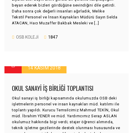
beyan ederek bizleri gördüğüne sevindiğini dile getirdi.
Daha sonra çok değerli insanları ağırladık, Melike
Tekstil Personel ve İnsan Kaynakları Müdürü Sayın Selda
ATACAN, Hacı Muzaffer Bakbak Mesleki ve […]
OSB KOLEJI
1847
14 KASIM 2018
OKUL SANAYI IŞ BIRLIĞI TOPLANTISI
Okul sanayi iş birliği kapsamında okulumuzda OSB deki
işletmelerin personel ve insan kaynakları müd. katılımı ile
toplantı yapıldı. Kurucu Temsilcimiz Mahmud TEKİN, Okul
müd. İbrahim YENER ve müd. Yardımcımız Serap ASLAN
okulumuz hakkında bigi verdi; stajer öğrenci alımında,
teknik işletme gezilerinde destek olunması hususunda ve