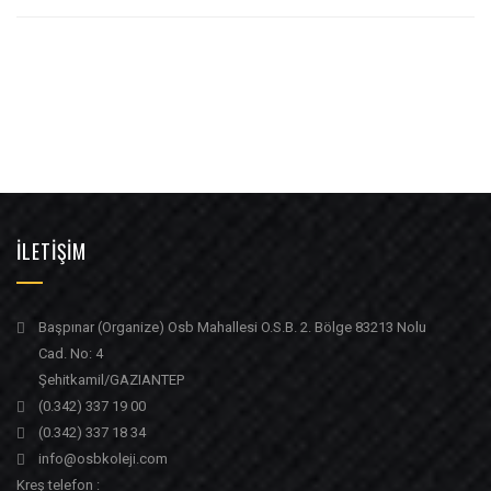
İLETİŞİM
Başpınar (Organize) Osb Mahallesi O.S.B. 2. Bölge 83213 Nolu
Cad. No: 4
Şehitkamil/GAZIANTEP
(0.342) 337 19 00
(0.342) 337 18 34
info@osbkoleji.com
Kreş telefon :