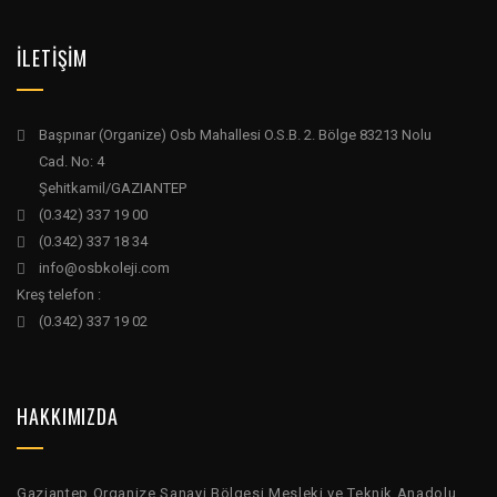
İLETİŞİM
Başpınar (Organize) Osb Mahallesi O.S.B. 2. Bölge 83213 Nolu
Cad. No: 4
Şehitkamil/GAZIANTEP
(0.342) 337 19 00
(0.342) 337 18 34
info@osbkoleji.com
Kreş telefon :
(0.342) 337 19 02
HAKKIMIZDA
Gaziantep Organize Sanayi Bölgesi Mesleki ve Teknik Anadolu