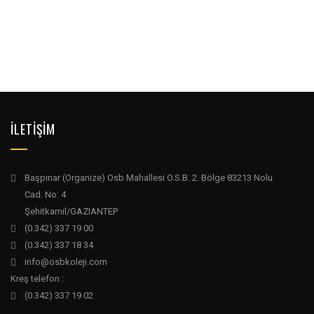
İLETİŞİM
Başpınar (Organize) Osb Mahallesi O.S.B. 2. Bölge 83213 Nolu
Cad. No: 4
Şehitkamil/GAZIANTEP
(0.342) 337 19 00
(0.342) 337 18 34
info@osbkoleji.com
Kreş telefon :
(0.342) 337 19 02